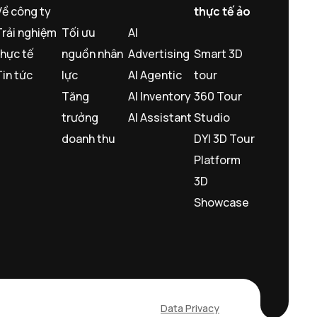
Về công ty
thực tế ảo
Trải nghiệm
Tối ưu
AI
thực tế
nguồn nhân
Advertising
Smart 3D
Tin tức
lực
AI Agentic
tour
Tăng
AI Inventory
360 Tour
trưởng
AI Assistant
Studio
doanh thu
DYI 3D Tour
Platform
3D
Showcase
Data Privacy