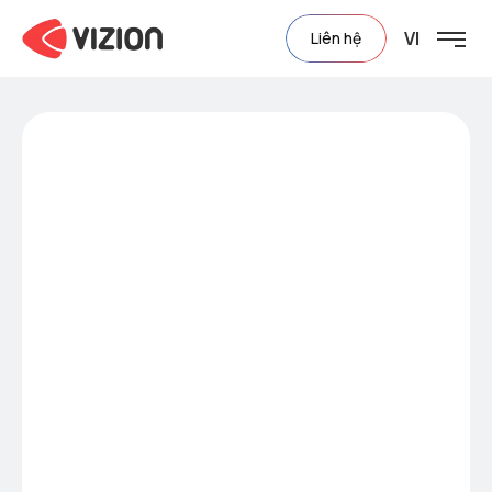
VI
Liên hệ
Hệ thống quản lý
quảng cáo
Tạo các chiến dịch
quảng cáo, tự động