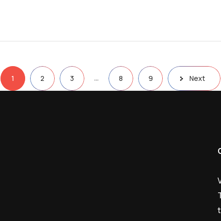
…
1
2
3
8
9
Next